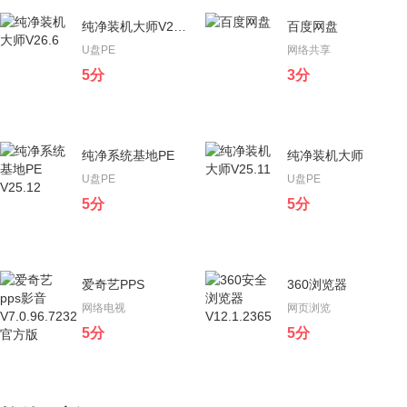
纯净装机大师V26.6
百度网盘
U盘PE
网络共享
5分
3分
纯净装机大师V26.6
百度网盘
纯净系统基地PE
纯净装机大师
纯净装机大师是一款体积小巧、功
百度网盘PC客户端，是百度公司
U盘PE
U盘PE
能非常强大、操作简单的一键系统
推出的一款个人云服务产品。...
5分
5分
重装工具，支持UEFI+GPT引导模
立即下载
立即下载
式下...
纯净系统基地PE
纯净装机大师
爱奇艺PPS
360浏览器
纯净系统基地PE 全新的安装程
纯净装机大师是一款体积小巧、功
网络电视
网页浏览
序，处处彰显品质，内置很多实用
能非常强大、操作简单的一键系统
5分
5分
工具、U盘制作速度快、极速进入
重装工具，支持UEFI+GPT引导模
立即下载
立即下载
PE，操作简...
式下...
爱奇艺PPS
360浏览器