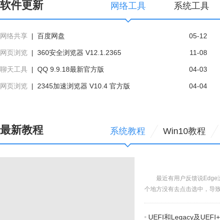
软件更新
网络工具
系统工具
爱奇艺视频是一款专注视频播放的
360安全浏览器采用先进的恶意网
客户端软件，您可运行奇艺影音，
址拦截技术，可自动拦截挂马，欺
在线享受奇艺网站内全部高清正版
诈，网银仿冒等恶意网址。360安
立即下载
立即下载
网络共享
|
百度网盘
05-12
视频...
全浏览器...
网页浏览
|
360安全浏览器 V12.1.2365
11-08
聊天工具
|
QQ 9.9.18最新官方版
04-03
网页浏览
|
2345加速浏览器 V10.4 官方版
04-04
最新教程
系统教程
Win10教程
最近有用户反馈说Edg
个地方没有去点击选中，导致设
UEFI和Legacy及UEF